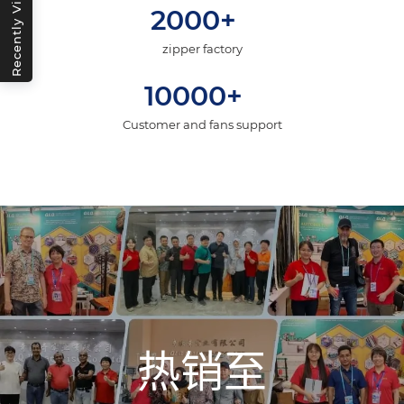
Recently Viewed
2000+
zipper factory
10000+
Customer and fans support
热销至