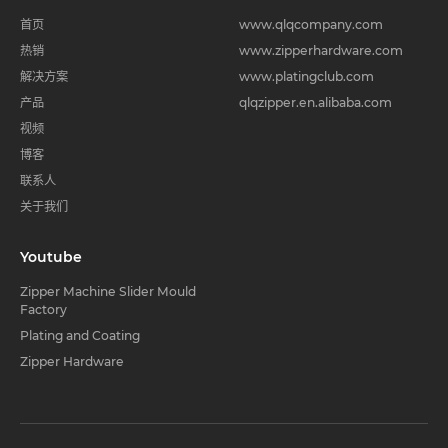
首页
www.qlqcompany.com
热销
www.zipperhardware.com
解决方案
www.platingclub.com
产品
qlqzipper.en.alibaba.com
视频
博客
联系人
关于我们
Youtube
Zipper Machine Slider Mould
Factory
Plating and Coating
Zipper Hardware