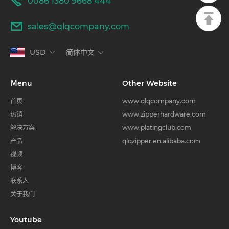
0086 1380 9668 444
sales@qlqcompany.com
USD
简体中文
Ｍenu
Other Website
首页
www.qlqcompany.com
热销
www.zipperhardware.com
解决方案
www.platingclub.com
产品
qlqzipper.en.alibaba.com
视频
博客
联系人
关于我们
Youtube